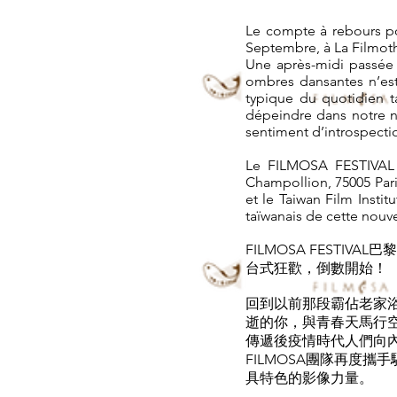
Le compte à rebours po
Septembre, à La Filmoth
Une après-midi passée d
ombres dansantes n’est
typique du quotidien t
dépeindre dans notre n
sentiment d’introspecti
Le FILMOSA FESTIVAL a
Champollion, 75005 Pari
et le Taiwan Film Insti
taïwanais de cette nouve
FILMOSA FESTIVAL巴
台式狂歡，倒數開始！
回到以前那段霸佔老家
逝的你，與青春天馬行空
傳遞後疫情時代人們向
FILMOSA團隊再度
具特色的影像力量。