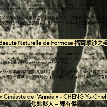
e trois films fantastiques, improbables mais vrais, entre un co
er, à travers les imaginaires de l’île de 1960 à aujourd’hui.
了2020年在國內外獲得盛譽的最新作品外，特別挑選台灣六零
病態政治文化的惡搞殭屍片及由真人cosplay動物充滿後現代
Beauté Naturelle de Formose 福爾摩沙之
emmène admirer les splendeurs de la nature de Taïwan à trave
faune et la flore des montagnes sacrées aborigènes et part
es, dans un décor océanique majestueux.
mosa團隊與國家電影及視聽文化中心的Taiwan Docs及電
歐洲觀眾一覽無遺台灣壯麗的山川、遼闊的海洋及島國野生特有
« Cinéaste de l’Année » - CHENG Yu-Chie
焦點影人 – 鄭有傑