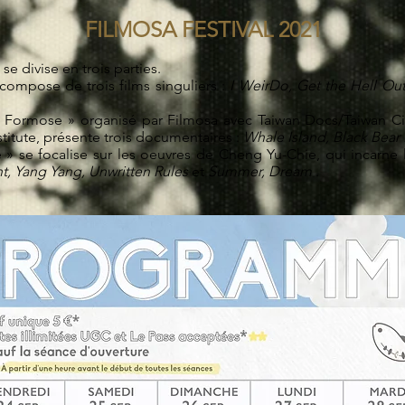
ILMOSA FESTIVAL, 4 films de Chang Tso-Chi seront présentés :
FILMOSA FESTIVAL 2021
Light 黑暗之光 | « Quinzaine des réalisateurs » du 52e Festi
se divise en trois parties.
imes 美麗時光 | 59e Festival international du film de Venis
 compose de trois films singuliers :
I WeirDo, Get the Hell Ou
es 當愛來的時候 | 14 nominations et 4 prix au Golden Horse F
k 醉·生夢死 | Le prix Siegessäule du jury 65e Festival intern
e Formose » organisé par Filmosa avec Taiwan Docs/Taiwan C
titute, présente trois documentaires :
Whale Island, Black Bear
 » se focalise sur les oeuvres de Cheng Yu-Chie, qui incarne
t, Yang Yang, Unwritten Rules
et
Summer, Dream
.
Pas d'événements pour le moment