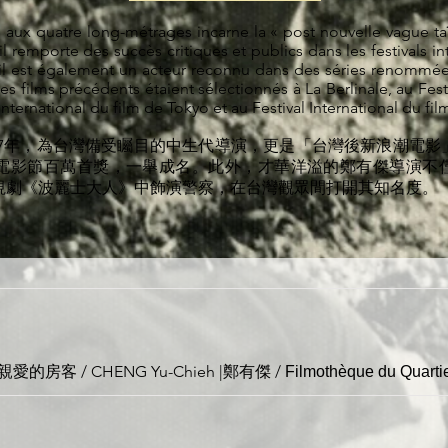
 aux quatre long-métrages incarne la « post nouvelle vague ta
 il remporte des succès critiques et publics dans les festivals i
, il est également un acteur reconnu dans des séries renommée
 ses films précédents étaient sélectionnés à La Berlinale, au Fest
international du film de Tokyo et au Festival International du fi
77年，為台灣備受矚目的中生代導演，更是「台灣後新浪潮電影
電影節百萬首獎，一舉成名。此外，才華洋溢的鄭有傑導演不
視劇《波麗士大人》中飾演警察，在台灣觀眾間打開其知名度。
 | 親愛的房客 / CHENG Yu-Chieh |鄭有傑
/
Filmothèque du Quartie