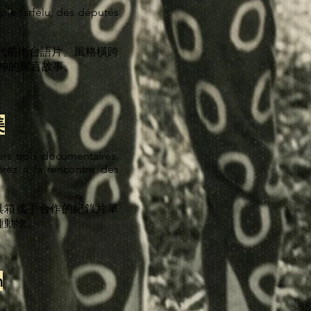
uple farfelu, des députés
年代前衛台語片。風格橫跨
精神的寓言故事。
美
rs trois documentaires.
irez à la rencontre des
影工具箱攜手合作的紀錄片單
種動物。
h