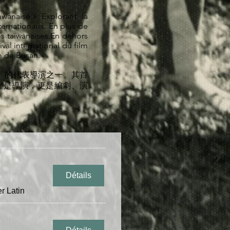
ïwanaise ». Explorant la
nternationaux. En plus de
s taïwanaises.En dehors
ival international du film
lm de Busan.
」的代表導演之一。其首
僅是導演，更是編劇、演
Détails
r Latin