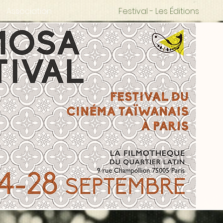
Association
Festival - Les Éditions
FILMOSA FESTIVAL
12 au 14 Avril 2019
Festival du Cinéma Taïwanais à Paris
La Filmothèque du Quartier Latin
FOCUS SUR LE CINEASTE - CHANG Tso-C
ur taïwanais né en 1961, est un héritier de la nouvelle vague taï
son style réaliste, qui met en lumière les oubliés, les petites g
a société taïwanaise.