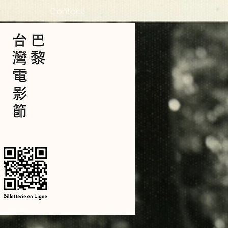
Contact
hi
wanaise. Il est connu
ens et les minorités