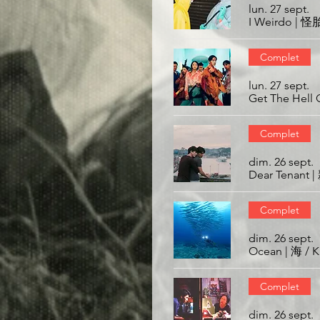
lun. 27 sept.
I Weirdo | 怪
Complet
lun. 27 sept.
Get The Hel
Complet
dim. 26 sept.
Dear Tenant
Complet
dim. 26 sept.
Ocean | 海 / 
Complet
dim. 26 sept.