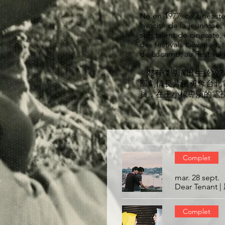
Né en 1977, ce cinéaste
vivacité de la jeunesse,
son talent de cinéaste
des festivals taïwanais,
de Locarno, au Festival 
鄭有傑導演出生於19
部劇情長片便勇奪台北
員，在王小棣導演的電
Complet
mar. 28 sept.
Dear Tenant
Complet