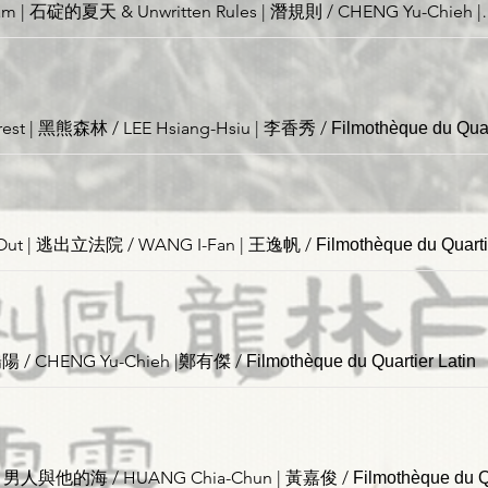
Summer, Dream | 石碇的夏天 & U
orest | 黑熊森林 / LEE Hsiang-Hsiu | 李香秀
/
Filmothèque du Quar
l Out | 逃出立法院 / WANG I-Fan | 王逸帆
/
Filmothèque du Quarti
 陽陽 / CHENG Yu-Chieh |鄭有傑
/
Filmothèque du Quartier Latin
nd | 男人與他的海 / HUANG Chia-Chun | 黃嘉俊
/
Filmothèque du Qu