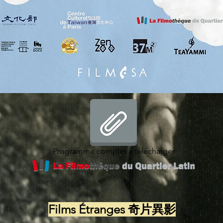
Programme complet à télécharger
Films Étranges 奇片異影