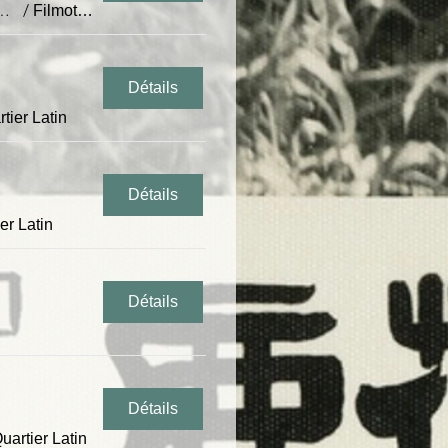
nwritten Rules | 潛規則 / CHENG Yu-Chieh |鄭有傑
/
Filmothèque du Quartier Latin
Détails
tier Latin
Détails
er Latin
Détails
Détails
artier Latin