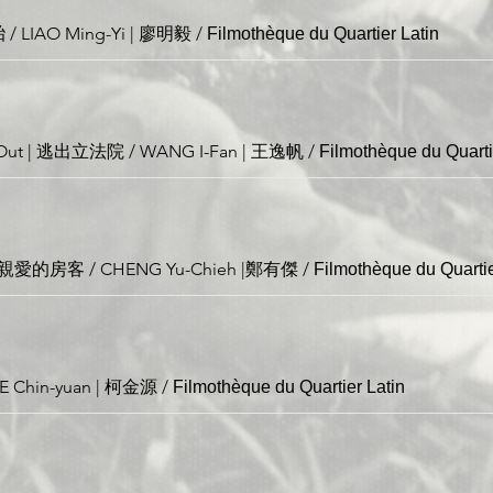
胎 / LIAO Ming-Yi | 廖明毅
/
Filmothèque du Quartier Latin
l Out | 逃出立法院 / WANG I-Fan | 王逸帆
/
Filmothèque du Quarti
 | 親愛的房客 / CHENG Yu-Chieh |鄭有傑
/
Filmothèque du Quartie
KE Chin-yuan | 柯金源
/
Filmothèque du Quartier Latin