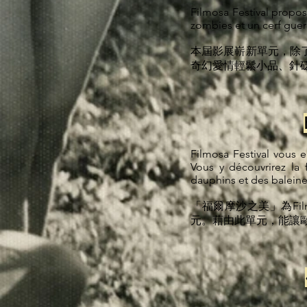
Filmosa Festival propos
zombies et un cerf guerri
本屆影展嶄新單元，除
奇幻愛情輕鬆小品、針砭
Filmosa Festival vous 
Vous y découvrirez la 
dauphins et des balein
「福爾摩沙之美」為Fil
元。藉由此單元，能讓