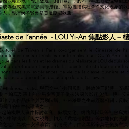
為法國坎城影展「導演雙週」的閉幕片，於2022年重新數位修復上
法成為台式黑幫電影美學濫觴。電影裡描寫社會次文化現象的歌
等人，導演侯孝賢更是首度獻唱歌曲。
éaste de l’année - LOU Yi-An 焦點影人 –
Culturel de Taïwan à Paris co-organisent le Cinéaste de l
-métrages écrits et réalisés par le réalisateur LOU Yi-An et inv
i joue dans les films et les drames du réalisateur LOU depuis 
ation profonde et aiguë de la société et est doué pour les 
sont liées aux expériences de vie de la classe ouvrière et d
de la société qui ont fait beaucoup de bruit à Taiwan.
ilmosa Festival與巴文中心共同規劃，將放映三部樓一
劇本編寫及演出的金馬影帝莫子儀來法國與影迷交流。樓一安
事線，其作品多半與勞動階層、外來移民之生命經歷相關，反映
受矚目的中生代導演之一。
起隨機殺人事件探討家庭、職場文化、網路與階級等社會寫實
物》中導演以「人文視野」切入「農地種別墅」等炒地皮的荒謬
席之地》為樓一安導演首部劇情長片，由金馬影帝莫子儀所主演