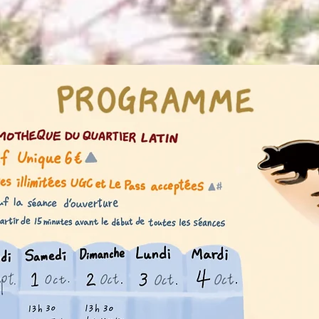
ILMOSA FESTIVAL, 4 films de Chang Tso-Chi seront présentés :
Light 黑暗之光 | « Quinzaine des réalisateurs » du 52e Festi
imes 美麗時光 | 59e Festival international du film de Venis
es 當愛來的時候 | 14 nominations et 4 prix au Golden Horse F
k 醉·生夢死 | Le prix Siegessäule du jury 65e Festival intern
Pas d'événements pour le moment