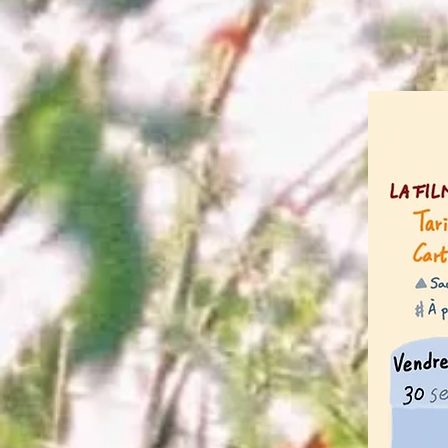
À l'occasion du 2019 F
1999 : Darkness and 
2002 : The Best of T
2010 : When Love Com
2015 : Thanatos, Drun