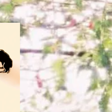
val de Cannes
e
ilm Festival
ational de Berlin