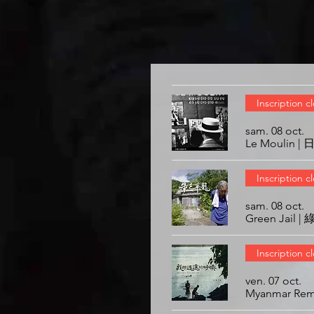
Inscription c
sam. 08 oct.
Le Moulin 
Inscription c
sam. 08 oct.
Green Jail 
Inscription c
ven. 07 oct.
Myanmar Re