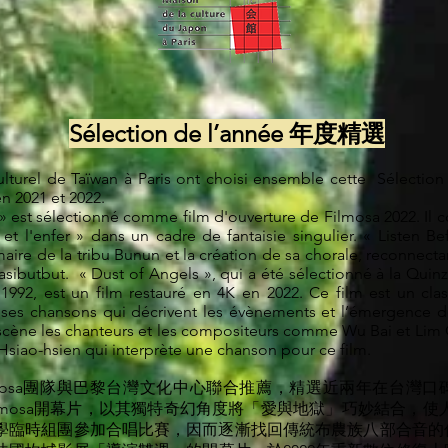
Sélection de l’année 年度精選
ulturel de Taïwan à Paris ont choisi ensemble cette Sélectio
n 2021 et 2022.
 est sélectionné comme film d'ouverture de Filmosa 2022. Il
 et l'enfer » dans un cadre de fantaisie singulier. « Listen B
imaire de la tribu Bunun et la création de sa chorale, reconnect
Pasibutbut. « Dust of Angels », qui a été sélectionné à la Quin
1992, est un film restauré en 4K en 2022. Ce film est un clas
 ses chansons qui décrivent les évènements et l’émergence d
a scène les chanteurs et les compositeurs comme Wu Bai et Lim
 Hsiao-hsien qui interprète une chanson pour ce film.
mosa團隊與巴黎台灣文化中心聯合推薦，精選近兩年在台灣口
lmosa開幕片，以其獨特奇幻角度將「愛與地獄」巧妙結合，使
學臨時組團參加合唱比賽，因而逐漸找回傳統布農族八部合音的