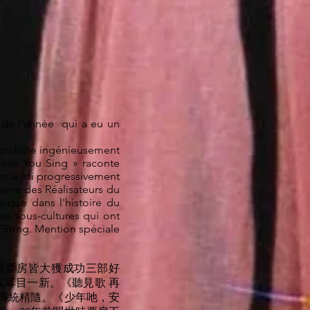
n de l’année qui a eu un
 combine ingénieusement
efore You Sing » raconte
ant ainsi progressivement
zaine des Réalisateurs du
sique dans l'histoire du
es sous-cultures qui ont
 Giong. Mention spéciale
碑票房皆大獲成功三部好
人耳目一新。《聽見歌 再
傳統精隨。《少年吔，安