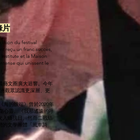
紀錄片
dition du festival
nt reçu un franc succès,
Institute et la Maison
 intense qui unissent le
及法國藝文圈廣大迴響。今年
領歐洲觀眾認識更深層、更
海的彼端》曾於2020年
傷心靈。《我那遙遠的呼
次入緬抗日。然而二戰結
灣的文學團體「風車詩