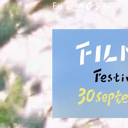
Chang Tso-Chi, réalisate
internationalement pour 
ethniques en marge de l