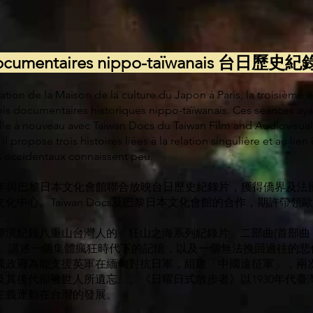
ocumentaires nippo-taïwanais 台日歷史
pation de la Maison de la culture du Japon à Paris, la troisième é
rois documentaires historiques nippo-taïwanais. Ces séances aya
aille à nouveau avec Taiwan Docs du Taiwan Film and Audiovisual 
l propose trois histoires liées à la relation singulière et au lien
s occidentaux connaissent peu.
ival於2020年與巴黎日本文化會館聯合放映台日歷史紀錄片，獲得僑界
化中心、Taiwan Docs及巴黎日本文化會館的合作，期許帶
」。
演紀錄八重山台灣人的「狂山之海系列紀錄片」二部曲(首部曲《
)。講述一個集體瘋狂時代下的記憶，以及一個無法挽回過往的悲
國政府為能支援英軍在緬甸對抗日軍，組建「中國遠征軍」，兩
及其後代卻被世人所遺忘…。《日曜日式散步者》以1930年代臺
主義運動在台灣的發展。