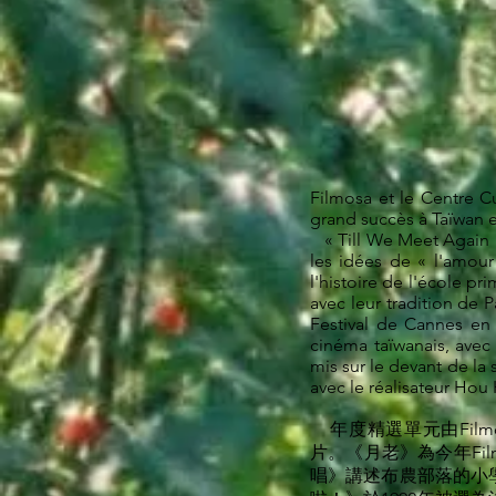
Filmosa et le Centre C
grand succès à Taïwan e
« Till We Meet Again »
les idées de « l'amour
l'histoire de l'école pr
avec leur tradition de 
Festival de Cannes en 
cinéma taïwanais, avec
mis sur le devant de l
avec le réalisateur Hou
年度精選單元由Fil
片。《月老》為今年Fi
唱》講述布農部落的小