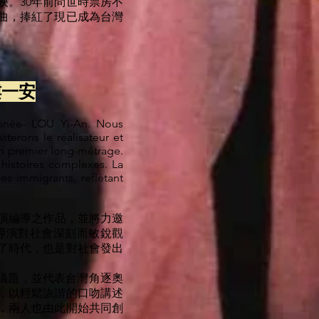
映。30年前問世時票房不
曲，捧紅了現已成為台灣
 樓一安
’année- LOU Yi-An. Nous
iterons le réalisateur et
son premier long-métrage.
histoires complexes. La
es immigrants, reflétant
安導演編導之作品，並將力邀
導演對社會深刻而敏銳觀
了時代，也是對社會發出
議題，並代表台灣角逐奧
，以輕鬆詼諧的口吻講述
，兩人也由此開始共同創