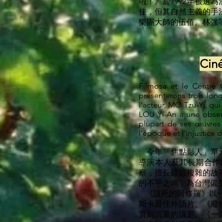
啦！》於1992年被選
佳，但其自然主義的手
樂團大師的伍佰、林強
Cin
Filmosa et le Centre 
présenterons trois long
l’acteur, MO Tzu-Yi, qu
LOU Yi-An a une observ
plupart de ses œuvres 
l'époque et l'injustice 
今年「焦點影人」單元由F
導演本人及其長期合作
察，擅長錯綜複雜的故
的不平之鳴，為台灣備
《該死的阿修羅》以一
斯卡最佳外語片。《廢
實則沉重的議題。《一