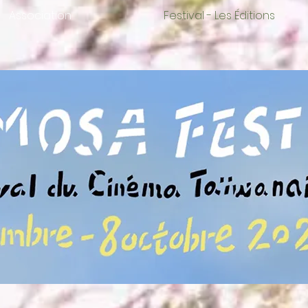
Association
Festival - Les Éditions
FOCUS SUR LE CINEASTE - CHANG Tso-C
ur taïwanais né en 1961, est un héritier de la nouvelle vague taï
son style réaliste, qui met en lumière les oubliés, les petites g
a société taïwanaise.