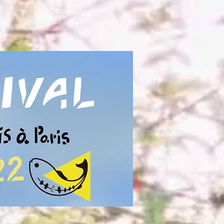
Contact
hi
wanaise. Il est connu
ens et les minorités