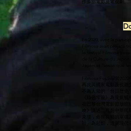
作多部電影及電視劇。
D
En 2020, avec la partici
Filmosa avait projeté t
le festival Filmosa trav
de la Culture du Japon. I
Japon et Taïwan que le
Filmosa Fest
再次與國家電影及視聽文
不為人知的「台日歷史
《綠色牢籠》為黃胤毓導
在巴黎台灣電影節放映
喚》講述二戰前中華民
束後，命喪異鄉的軍魂
社」為起點，追溯現代