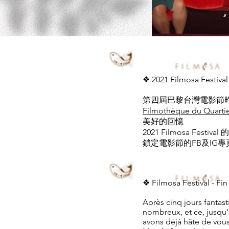
❖ 2021 Filmosa Fest
第四屆巴黎台灣電影節昨
Filmothèque du Quartie
美好的回憶
2021 Filmosa 
鎖定電影節的FB及IG
❖ Filmosa Festival - Fin
Après cinq jours fantast
nombreux, et ce, jusqu
avons déjà hâte de vous