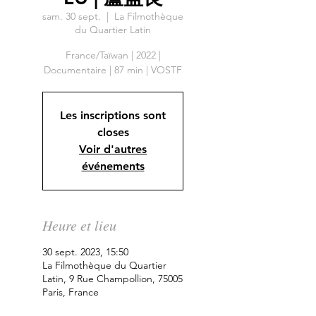
sam. 30 sept.
  |  
La Filmothèque
du Quartier Latin
France/Taïwan | 2022 |
Documentaire | 87 min | VOSTF
Les inscriptions sont
closes
Voir d'autres
événements
Heure et lieu
30 sept. 2023, 15:50
La Filmothèque du Quartier
Latin, 9 Rue Champollion, 75005
Paris, France