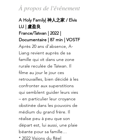
À propos de l'événement
A Holy Family| 神人之家 / Elvis 
LU | 盧盈良
France/Taïwan | 2022 | 
Documentaire | 87 min | VOSTF
Après 20 ans d’absence, A-
Liang revient auprès de sa 
famille qui vit dans une zone 
rurale reculée de Taïwan. Il 
filme au jour le jour ces 
retrouvailles, bien décidé à les 
confronter aux superstitions 
qui semblent guider leurs vies 
– en particulier leur croyance 
obstinée dans les pouvoirs de 
médium du grand frère. Il 
réalise peu à peu que son 
départ est, lui aussi, une plaie 
béante pour sa famille…
* 2022 Visions du Réel