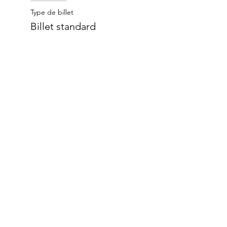
Type de billet
Billet standard
Plus d'info
Prix
7,00 €
Complet
Type de billet
Filmosa Plus+
Plus d'info
Prix
15,00 €