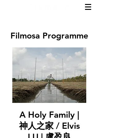
Filmosa Programme
A Holy Family |
神人之家 / Elvis
LU | 盧盈良