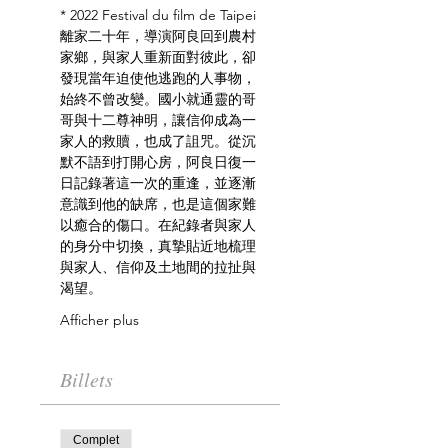
* 2022 Festival du film de Taipei
離家二十年，導演阿良回到農村
家鄉，與家人重新面對彼此，卻
發現當年迫使他逃跑的人事物，
始終不曾改變。國小就通靈的哥
哥與十二尊神明，讓信仰成為一
家人的救贖，也成了詛咒。從沉
默不語到打開心房，阿良日復一
日記錄著這一次的重逢，並逐漸
意識到他的缺席，也是這個家難
以癒合的傷口。在紀錄者與家人
的身分中切換，真摯貼近地梳理
與家人、信仰及土地間的拉扯與
渴望。
Afficher plus
Billets
Complet