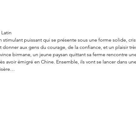
 Latin
timulant puissant qui se présente sous une forme solide, crist
t donner aux gens du courage, de la confiance, et un plaisir tr
rovince birmane, un jeune paysan quittant sa ferme rencontre u
ès avoir émigré en Chine. Ensemble, ils vont se lancer dans un
misère…