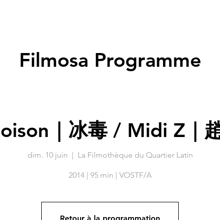
Association
Festival - Les Éditions
Filmosa Programme
 Poison｜冰毒 / Midi Z
dim. 10 juin
  |  
La Filmothèque du Quartier Latin
2014 | 95 min | VOSTF/A
Retour à la programmation